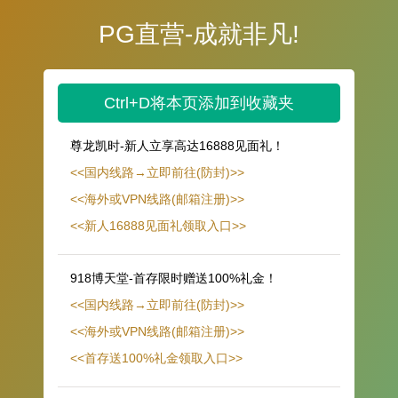
PG直营-成就非凡!
Ctrl+D将本页添加到收藏夹
尊龙凯时-新人立享高达16888见面礼！
<<国内线路→立即前往(防封)>>
<<海外或VPN线路(邮箱注册)>>
<<新人16888见面礼领取入口>>
918博天堂-首存限时赠送100%礼金！
<<国内线路→立即前往(防封)>>
<<海外或VPN线路(邮箱注册)>>
<<首存送100%礼金领取入口>>